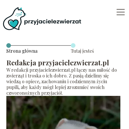
Strona główna
Tutaj jesteś
Redakcja przyjacielezwierzat.pl
W redakcji przyjacielezwierzat.pl łączy nas miłość do
zwierząt i troska o ich dobro. Z pasją dzielimy się
wiedzą o opiece, zachowaniu i codziennym życiu
pupili, aby każdy mógł lepiej zrozumieć swoich
czworonożnych przyjaciół.