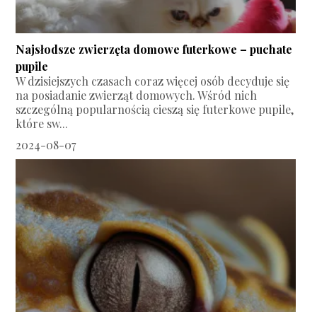
Najsłodsze zwierzęta domowe futerkowe – puchate
pupile
W dzisiejszych czasach coraz więcej osób decyduje się
na posiadanie zwierząt domowych. Wśród nich
szczególną popularnością cieszą się futerkowe pupile,
które sw...
2024-08-07