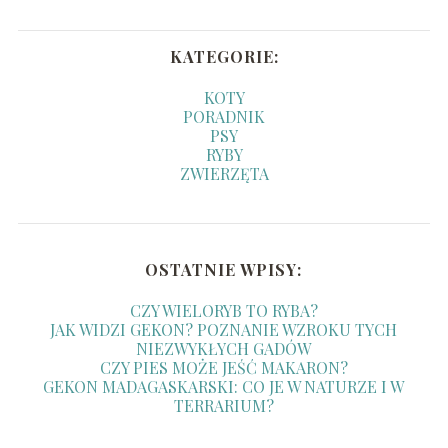
KATEGORIE:
KOTY
PORADNIK
PSY
RYBY
ZWIERZĘTA
OSTATNIE WPISY:
CZY WIELORYB TO RYBA?
JAK WIDZI GEKON? POZNANIE WZROKU TYCH
NIEZWYKŁYCH GADÓW
CZY PIES MOŻE JEŚĆ MAKARON?
GEKON MADAGASKARSKI: CO JE W NATURZE I W
TERRARIUM?