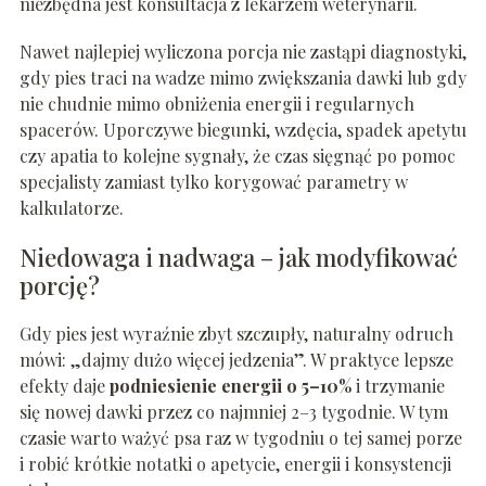
niezbędna jest konsultacja z lekarzem weterynarii.
Nawet najlepiej wyliczona porcja nie zastąpi diagnostyki,
gdy pies traci na wadze mimo zwiększania dawki lub gdy
nie chudnie mimo obniżenia energii i regularnych
spacerów. Uporczywe biegunki, wzdęcia, spadek apetytu
czy apatia to kolejne sygnały, że czas sięgnąć po pomoc
specjalisty zamiast tylko korygować parametry w
kalkulatorze.
Niedowaga i nadwaga – jak modyfikować
porcję?
Gdy pies jest wyraźnie zbyt szczupły, naturalny odruch
mówi: „dajmy dużo więcej jedzenia”. W praktyce lepsze
efekty daje
podniesienie energii o 5–10%
i trzymanie
się nowej dawki przez co najmniej 2–3 tygodnie. W tym
czasie warto ważyć psa raz w tygodniu o tej samej porze
i robić krótkie notatki o apetycie, energii i konsystencji