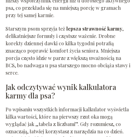
niższy współczynnik energii niż u dorosłego aktywnego
psa, co przekłada się na mniejszą porcję w gramach
przy tej samej karmie.
Starszym psom sprzyja też
lepsza strawność karmy
,
delikatniejsze formuły i częstsze ważenie. Drobne
korekty dziennej dawki co kilka tygodni potrafią
znacząco poprawić komfort życia seniora. Mniejsza
porcja często idzie w parze z większą uważnością na
BCS, bo nadwaga u psa starszego mocno obciąża stawy i
serce.
Jak odczytywać wynik kalkulatora
karmy dla psa?
Po wpisaniu wszystkich informacji kalkulator wyświetla
kilka wartości, które na pierwszy rzut oka mogą
wyglądać jak „tabela z liczbami”. Gdy rozumiesz, co
oznaczają, łatwiej korzystasz z narzędzia na co dzień.