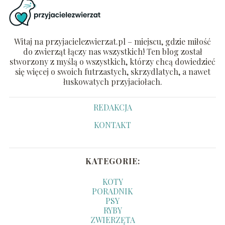
Witaj na przyjacielezwierzat.pl – miejscu, gdzie miłość
do zwierząt łączy nas wszystkich! Ten blog został
stworzony z myślą o wszystkich, którzy chcą dowiedzieć
się więcej o swoich futrzastych, skrzydlatych, a nawet
łuskowatych przyjaciołach.
REDAKCJA
KONTAKT
KATEGORIE:
KOTY
PORADNIK
PSY
RYBY
ZWIERZĘTA