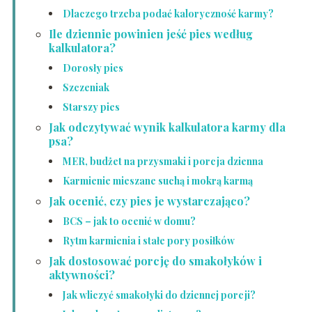
Dlaczego trzeba podać kaloryczność karmy?
Ile dziennie powinien jeść pies według
kalkulatora?
Dorosły pies
Szczeniak
Starszy pies
Jak odczytywać wynik kalkulatora karmy dla
psa?
MER, budżet na przysmaki i porcja dzienna
Karmienie mieszane suchą i mokrą karmą
Jak ocenić, czy pies je wystarczająco?
BCS – jak to ocenić w domu?
Rytm karmienia i stałe pory posiłków
Jak dostosować porcję do smakołyków i
aktywności?
Jak wliczyć smakołyki do dziennej porcji?