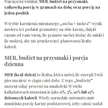
Najczęściej widzisz:
MER, budżet na przysmaki,
całkowitą porcję w gramach na dobę oraz porcję na
jeden posiłek
.
W trybie karmienia mieszanego „sucha + mokra” wynik
zawiera też podział gramatury na obie karmy, dzięki
czemu od razu wiesz, ile gramów suchej dodać do miski i
ile mokrej, aby nie przekroczyć planowanej liczby
kalorii.
MER, budżet na przysmaki i porcja
dzienna
MER (kcal/dzień)
to liczba, która mówi, ile energii Twój
pies ma zjeść w ciągu całej doby. Z tego „budżetu”
możesz odjąć procent na smakołyki. W wielu
kalkulatorach ustawiasz je jako
0%, 5%, 10% lub 15%
dziennych kalorii
. Wtedy narzędzie automatycznie
zmniejsza porcję karmy podstawowej, żeby całość nadal