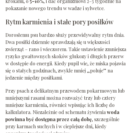
krokami, o
5–10%
, i dać organizmowi 2–3 tygodnie na
pokazanie nowego trendu w wadze i sylwetce.
Rytm karmienia i stałe pory posiłków
Dorosłemu psu bardzo służy przewidywalny rytm dnia.
Dwa posiłki dziennie sprawdzają się u większości
zwierząt – rano i wieczorem. Takie ustawienie zmniejsza
ryzyko gwałtownych skoków glukozy i długich przerw
w dostępie do energii. Kiedy pupil wie, że miska pojawia
się o stałych godzinach, zwykle mniej „poluje” na
jedzenie między posiłkami.
Przy psach z delikatnym przewodem pokarmowym lub
mniejszymi rasami można rozważyć trzy lub cztery
mniejsze karmienia, również wpisując ich liczbę do
kalkulatora. Niezależnie od schematu żywienia
woda
powinna być dostępna przez całą dobę
, szczególnie
przy karmach suchych i w cieplejsze dni, kiedy