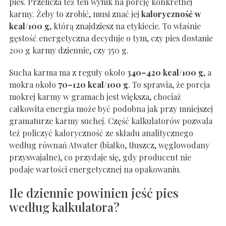
pies. Przelicza też ten wynik na porcję konkretnej
karmy. Żeby to zrobić, musi znać jej
kaloryczność w
kcal/100 g
, którą znajdziesz na etykiecie. To właśnie
gęstość energetyczna decyduje o tym, czy pies dostanie
200 g karmy dziennie, czy 350 g.
Sucha karma ma z reguły około
340–420 kcal/100 g
, a
mokra około
70–120 kcal/100 g
. To sprawia, że porcja
mokrej karmy w gramach jest większa, chociaż
całkowita energia może być podobna jak przy mniejszej
gramaturze karmy suchej. Część kalkulatorów pozwala
też policzyć kaloryczność ze składu analitycznego
według równań Atwater (białko, tłuszcz, węglowodany
przyswajalne), co przydaje się, gdy producent nie
podaje wartości energetycznej na opakowaniu.
Ile dziennie powinien jeść pies
według kalkulatora?