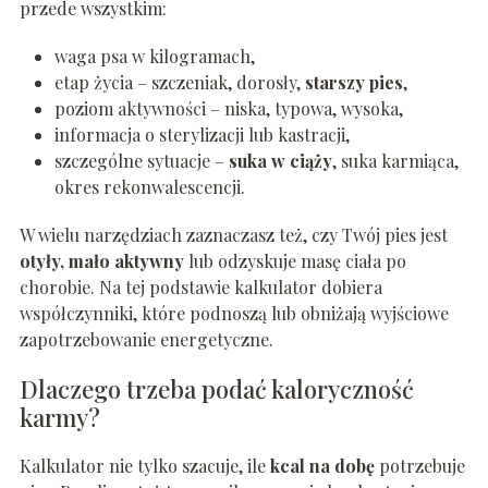
przede wszystkim:
waga psa w kilogramach,
etap życia – szczeniak, dorosły,
starszy pies
,
poziom aktywności – niska, typowa, wysoka,
informacja o sterylizacji lub kastracji,
szczególne sytuacje –
suka w ciąży
, suka karmiąca,
okres rekonwalescencji.
W wielu narzędziach zaznaczasz też, czy Twój pies jest
otyły, mało aktywny
lub odzyskuje masę ciała po
chorobie. Na tej podstawie kalkulator dobiera
współczynniki, które podnoszą lub obniżają wyjściowe
zapotrzebowanie energetyczne.
Dlaczego trzeba podać kaloryczność
karmy?
Kalkulator nie tylko szacuje, ile
kcal na dobę
potrzebuje