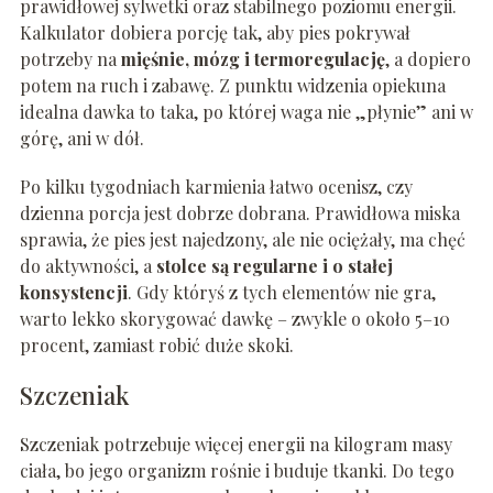
prawidłowej sylwetki oraz stabilnego poziomu energii.
Kalkulator dobiera porcję tak, aby pies pokrywał
potrzeby na
mięśnie, mózg i termoregulację
, a dopiero
potem na ruch i zabawę. Z punktu widzenia opiekuna
idealna dawka to taka, po której waga nie „płynie” ani w
górę, ani w dół.
Po kilku tygodniach karmienia łatwo ocenisz, czy
dzienna porcja jest dobrze dobrana. Prawidłowa miska
sprawia, że pies jest najedzony, ale nie ociężały, ma chęć
do aktywności, a
stolce są regularne i o stałej
konsystencji
. Gdy któryś z tych elementów nie gra,
warto lekko skorygować dawkę – zwykle o około 5–10
procent, zamiast robić duże skoki.
Szczeniak
Szczeniak potrzebuje więcej energii na kilogram masy
ciała, bo jego organizm rośnie i buduje tkanki. Do tego