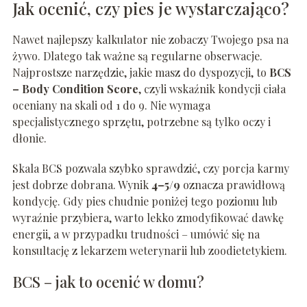
Jak ocenić, czy pies je wystarczająco?
Nawet najlepszy kalkulator nie zobaczy Twojego psa na
żywo. Dlatego tak ważne są regularne obserwacje.
Najprostsze narzędzie, jakie masz do dyspozycji, to
BCS
– Body Condition Score
, czyli wskaźnik kondycji ciała
oceniany na skali od 1 do 9. Nie wymaga
specjalistycznego sprzętu, potrzebne są tylko oczy i
dłonie.
Skala BCS pozwala szybko sprawdzić, czy porcja karmy
jest dobrze dobrana. Wynik
4–5/9
oznacza prawidłową
kondycję. Gdy pies chudnie poniżej tego poziomu lub
wyraźnie przybiera, warto lekko zmodyfikować dawkę
energii, a w przypadku trudności – umówić się na
konsultację z lekarzem weterynarii lub zoodietetykiem.
BCS – jak to ocenić w domu?