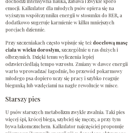
dochodzi intensywna nauka, zabawa i zwykle sporo
emocji. Kalkulator dla młodych psów opiera się na
wyższym współczynniku energii w stosunku do RER, a
dodatkowo sugeruje karmienie w kilku mniejszych
porcjach dziennie.
Przy szczeniakach często wpisuje się też
docelową masę
ciała w wieku dorosłym
, szczególnie u ras dużych i
olbrzymich. Dzięki temu wyliczenia lepiej
odzwierciedlają tempo wzrostu. Zmiany w dawce energii
warto wprowadzać łagodnie, bo przewód pokarmowy
młodego psa dopiero uczy się pracy i szybko reaguje
biegunką lub wzdęciami na nagłe rewolucje w misce.
Starszy pies
U psów starszych metabolizm zwykle zwalnia. Taki pies
więcej śpi, krócej biega, szybciej się męczy, a przy tym
bywa łakomczuchem. Kalkulator najczęściej proponuje