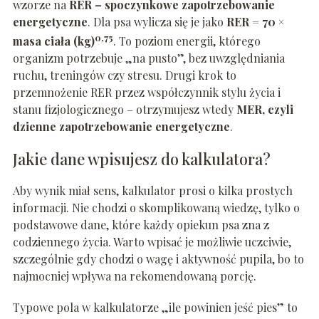
wzorze na
RER – spoczynkowe zapotrzebowanie
energetyczne
. Dla psa wylicza się je jako
RER = 70 ×
0,75
masa ciała (kg)
. To poziom energii, którego
organizm potrzebuje „na pusto”, bez uwzględniania
ruchu, treningów czy stresu. Drugi krok to
przemnożenie RER przez współczynnik stylu życia i
stanu fizjologicznego – otrzymujesz wtedy
MER, czyli
dzienne zapotrzebowanie energetyczne
.
Jakie dane wpisujesz do kalkulatora?
Aby wynik miał sens, kalkulator prosi o kilka prostych
informacji. Nie chodzi o skomplikowaną wiedzę, tylko o
podstawowe dane, które każdy opiekun psa zna z
codziennego życia. Warto wpisać je możliwie uczciwie,
szczególnie gdy chodzi o wagę i aktywność pupila, bo to
najmocniej wpływa na rekomendowaną porcję.
Typowe pola w kalkulatorze „ile powinien jeść pies” to