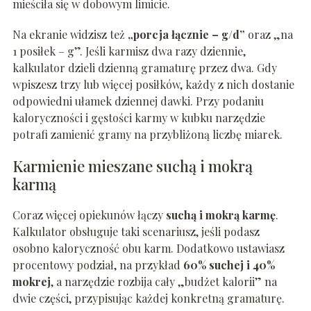
mieściła się w dobowym limicie.
Na ekranie widzisz też
„porcja łącznie – g/d”
oraz „na
1 posiłek – g”. Jeśli karmisz dwa razy dziennie,
kalkulator dzieli dzienną gramaturę przez dwa. Gdy
wpiszesz trzy lub więcej posiłków, każdy z nich dostanie
odpowiedni ułamek dziennej dawki. Przy podaniu
kaloryczności i gęstości karmy w kubku narzędzie
potrafi zamienić gramy na przybliżoną liczbę miarek.
Karmienie mieszane suchą i mokrą
karmą
Coraz więcej opiekunów łączy
suchą i mokrą karmę
.
Kalkulator obsługuje taki scenariusz, jeśli podasz
osobno kaloryczność obu karm. Dodatkowo ustawiasz
procentowy podział, na przykład
60% suchej i 40%
mokrej
, a narzędzie rozbija cały „budżet kalorii” na
dwie części, przypisując każdej konkretną gramaturę.