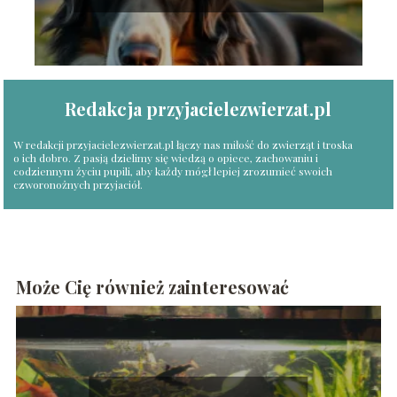
Redakcja przyjacielezwierzat.pl
W redakcji przyjacielezwierzat.pl łączy nas miłość do zwierząt i troska
o ich dobro. Z pasją dzielimy się wiedzą o opiece, zachowaniu i
codziennym życiu pupili, aby każdy mógł lepiej zrozumieć swoich
czworonożnych przyjaciół.
Może Cię również zainteresować