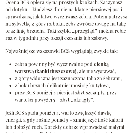
Ocena BCS opiera się na prostych krokach. Zaczynasz
od dotyku – kładziesz dłonie na klatce piersiowej psa i
sprawdzasz, jak łatwo wyczuwasz żebra. Potem patrzysz
na sylwetkę z góry i z boku, żeby zwrócić uwagę na talię
oraz linię brzucha. Taki szybki „przegląd” można robić
raz w tygodniu przy okazji czesania lub zabawy.
Najważniejsze wskazówki BCS wyglądają zwykle tak:
żebra powinny być wyczuwalne pod
cienką
warstwą tkanki tłuszczowej
, ale nie wystawać,
z góry widoczna jest zaznaczona talia za żebrami,
z boku brzuch delikatnie unosi się ku tyłowi,
przy BCS poniżej 4 pies jest zbyt szczupły, przy
wartości powyżej 5 – zbyt „okrągły”.
Jeśli BCS spada poniżej 4, warto zwiększyć dawkę
energii, a gdy rośnie ponad 5 – zmniejszyć ilość kalorii
lub dołożyć ruch. Korekty dobrze wprowadzać małymi