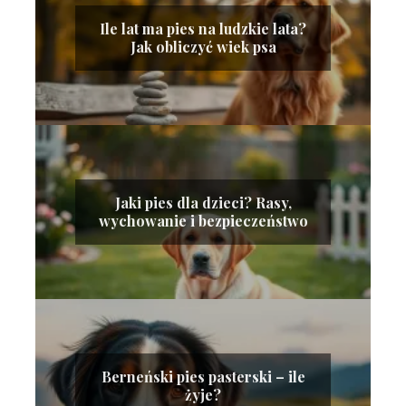
Ile lat ma pies na ludzkie lata?
Jak obliczyć wiek psa
Jaki pies dla dzieci? Rasy,
wychowanie i bezpieczeństwo
Berneński pies pasterski – ile
żyje?