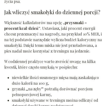
życia psa.
Jak wliczyć smakołyki do dziennej porcji?
Większość kalkulatorów ma opcję
„przysmaki –
procent kcal/dzień”
. Ustawiasz, jaki procent energii
chcesz przeznaczyć na nagrody, na przykład 10% MER, i
na tej podstawie narzędzie wylicza budżet kaloryczny na
smakołyki. Dzięki temu miska nie jest przeładowana, a
pies nadal może korzystać z treningu na jedzenie.
W codziennej praktyce warto zwrócić uwagę na kilka
kwestii, które często umykają w pośpiechu:
niewielkie ilości suszonego mięsa mają zaskakująco
dużo kalorii na 100 g,
gryzaki „na zęby” potrafią dorównać porcjom
pełnoporcjowej karmy,
smakołyki używane w treningu można odliczyć od
dziennej dawki karmy podstawowej,