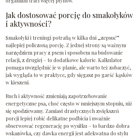
organizm traci więcej płynów.
Jak dostosować porcję do smakołyków
i aktywności?
Smakołyki i treningi potrafią w kilka dni „zepsuć”
najlepiej policzoną porcję. Z jednej strony są ważnym
narzędziem pracy z psem i sposobem na budowanie
relacji, z drugiej – to dodatkowe kalorie. Kalkulator
pomaga uwzględnić je w planie, ale warto też zobaczyć,
jak wygląda to w praktyce, gdy sięgasz po garść kąsków
w kieszeni.
Ruch i aktywność zmieniają zapotrzebowanie
energetyczne psa, choć często w mniejszym stopniu, niż
się spodziewamy. Zamiast drastycznych zwiększeń
porcji lepiej robić delikatne podbicia i uważnie
obserwować regenerację po wysiłku – to bardzo dobra
wskazówka, czy dawka energii jest adekwatna do stylu