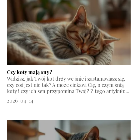
Czy koty mają sny?
Widzisz, jak Twój kot drży we śnie i zastanawiasz się,
czy coś jest nie tak? A może ciekawi Cię, o czym śnią
koty i czy ich sen przypomina Twój? Z tego artykułu...
2026-04-14