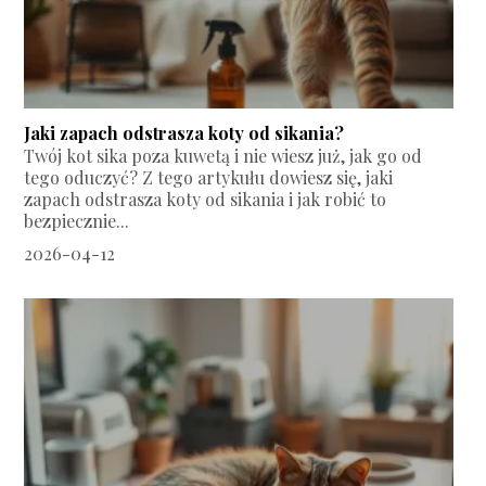
Jaki zapach odstrasza koty od sikania?
Twój kot sika poza kuwetą i nie wiesz już, jak go od
tego oduczyć? Z tego artykułu dowiesz się, jaki
zapach odstrasza koty od sikania i jak robić to
bezpiecznie...
2026-04-12