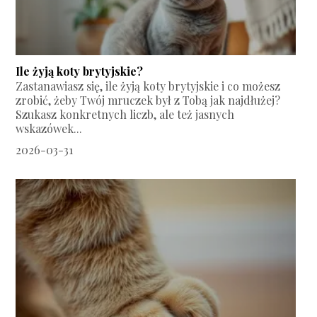
Ile żyją koty brytyjskie?
Zastanawiasz się, ile żyją koty brytyjskie i co możesz
zrobić, żeby Twój mruczek był z Tobą jak najdłużej?
Szukasz konkretnych liczb, ale też jasnych
wskazówek...
2026-03-31