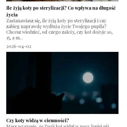
Ile żyją koty po sterylizacji? Co wpływa na długość
życia
Zastanawiasz się, ile żyją koty po sterylizacji i czy
zabieg naprawdę wydłuża życie Twojego pupila?
Chcesz wiedzieć, od czego zależy, czy kot dożyje 10,
15, a m...
2026-04-02
Czy koty widzą w ciemności?
Masz wrażenie, że Twój kot widzi w nocy lepiej niż