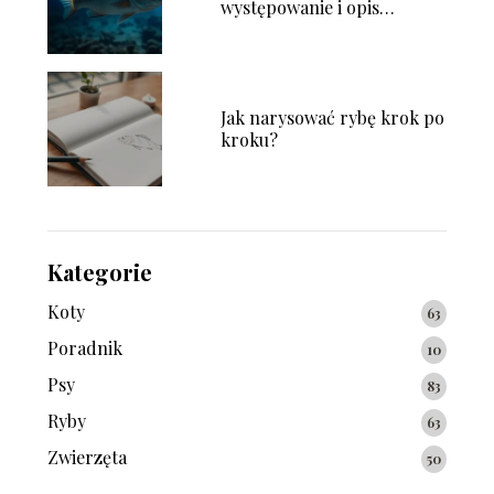
występowanie i opis
gatunku
Jak narysować rybę krok po
kroku?
Kategorie
Koty
63
Poradnik
10
Psy
83
Ryby
63
Zwierzęta
50