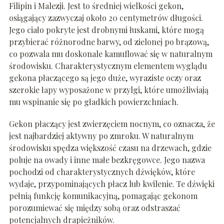
Filipin i Malezji. Jest to średniej wielkości gekon,
osiągający zazwyczaj około 20 centymetrów długości.
Jego ciało pokryte jest drobnymi łuskami, które mogą
przybierać różnorodne barwy, od zielonej po brązową,
co pozwala mu doskonale kamuflować się w naturalnym
środowisku. Charakterystycznym elementem wyglądu
gekona płaczącego są jego duże, wyraziste oczy oraz
szerokie łapy wyposażone w przylgi, które umożliwiają
mu wspinanie się po gładkich powierzchniach.
Gekon płaczący jest zwierzęciem nocnym, co oznacza, że
jest najbardziej aktywny po zmroku. W naturalnym
środowisku spędza większość czasu na drzewach, gdzie
poluje na owady i inne małe bezkręgowce. Jego nazwa
pochodzi od charakterystycznych dźwięków, które
wydaje, przypominających płacz lub kwilenie. Te dźwięki
pełnią funkcję komunikacyjną, pomagając gekonom
porozumiewać się między sobą oraz odstraszać
potencjalnych drapieżników.