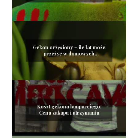
Gekon orzęsiony – ile lat może
przeżyć w domowych
warunkach?
Koszt gekona lamparciego:
Cena zakupu i utrzymania