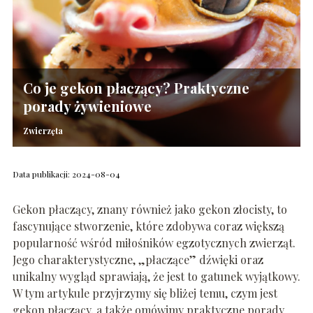
Co je gekon płaczący? Praktyczne
porady żywieniowe
Zwierzęta
Data publikacji: 2024-08-04
Gekon płaczący, znany również jako gekon złocisty, to
fascynujące stworzenie, które zdobywa coraz większą
popularność wśród miłośników egzotycznych zwierząt.
Jego charakterystyczne, „płaczące” dźwięki oraz
unikalny wygląd sprawiają, że jest to gatunek wyjątkowy.
W tym artykule przyjrzymy się bliżej temu, czym jest
gekon płaczący, a także omówimy praktyczne porady