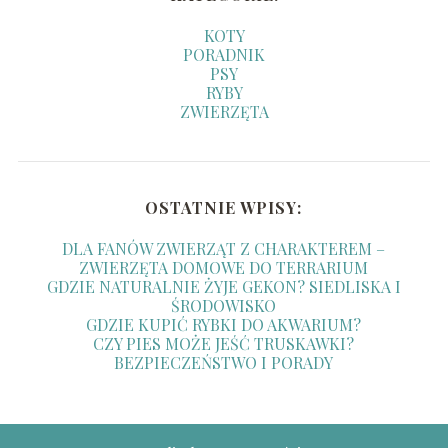
KOTY
PORADNIK
PSY
RYBY
ZWIERZĘTA
OSTATNIE WPISY:
DLA FANÓW ZWIERZĄT Z CHARAKTEREM –
ZWIERZĘTA DOMOWE DO TERRARIUM
GDZIE NATURALNIE ŻYJE GEKON? SIEDLISKA I
ŚRODOWISKO
GDZIE KUPIĆ RYBKI DO AKWARIUM?
CZY PIES MOŻE JEŚĆ TRUSKAWKI?
BEZPIECZEŃSTWO I PORADY