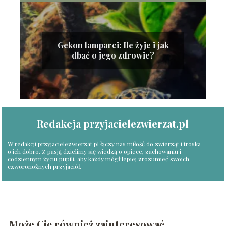
Gekon lamparci: Ile żyje i jak
dbać o jego zdrowie?
Redakcja przyjacielezwierzat.pl
W redakcji przyjacielezwierzat.pl łączy nas miłość do zwierząt i troska
o ich dobro. Z pasją dzielimy się wiedzą o opiece, zachowaniu i
codziennym życiu pupili, aby każdy mógł lepiej zrozumieć swoich
czworonożnych przyjaciół.
Może Cię również zainteresować