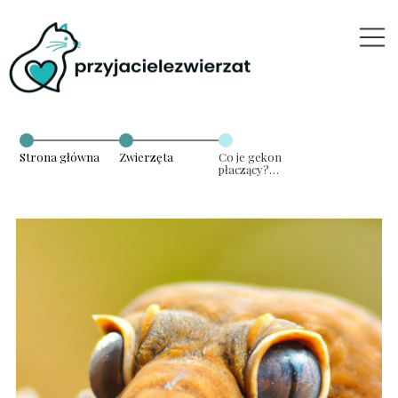
Strona główna
Zwierzęta
Co je gekon
płaczący?
Praktyczne
porady
żywieniowe