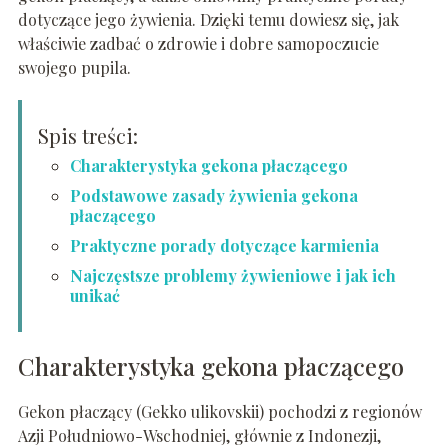
dotyczące jego żywienia. Dzięki temu dowiesz się, jak
właściwie zadbać o zdrowie i dobre samopoczucie
swojego pupila.
Spis treści:
Charakterystyka gekona płaczącego
Podstawowe zasady żywienia gekona
płaczącego
Praktyczne porady dotyczące karmienia
Najczęstsze problemy żywieniowe i jak ich
unikać
Charakterystyka gekona płaczącego
Gekon płaczący (Gekko ulikovskii) pochodzi z regionów
Azji Południowo-Wschodniej, głównie z Indonezji,