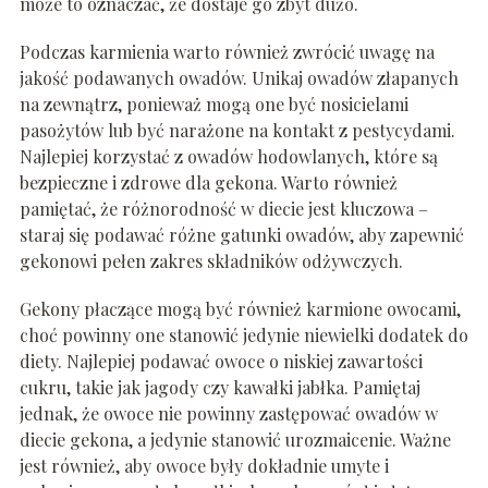
może to oznaczać, że dostaje go zbyt dużo.
Podczas karmienia warto również zwrócić uwagę na
jakość podawanych owadów. Unikaj owadów złapanych
na zewnątrz, ponieważ mogą one być nosicielami
pasożytów lub być narażone na kontakt z pestycydami.
Najlepiej korzystać z owadów hodowlanych, które są
bezpieczne i zdrowe dla gekona. Warto również
pamiętać, że różnorodność w diecie jest kluczowa –
staraj się podawać różne gatunki owadów, aby zapewnić
gekonowi pełen zakres składników odżywczych.
Gekony płaczące mogą być również karmione owocami,
choć powinny one stanowić jedynie niewielki dodatek do
diety. Najlepiej podawać owoce o niskiej zawartości
cukru, takie jak jagody czy kawałki jabłka. Pamiętaj
jednak, że owoce nie powinny zastępować owadów w
diecie gekona, a jedynie stanowić urozmaicenie. Ważne
jest również, aby owoce były dokładnie umyte i