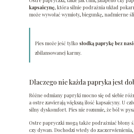
Ostre papryczki, takie jak chili, jalapeno czy p
kapsaicynę
, która silnie podrażnia układ poka
może wywołać wymioty, biegunkę, nadmierne ślini
Pies może jeść tylko
słodką paprykę bez nasio
zbilansowanej karmy.
Dlaczego nie każda papryka jest do
Różne odmiany papryki mocno się od siebie różnią
a ostre zawierają większą ilość kapsaicyny. U cz
silny dyskomfort. Pies nie rozumie, że ból w p
Ostre papryczki mogą także podrażniać błony ślu
czy dywan. Dochodzi wtedy do zaczerwienienia,