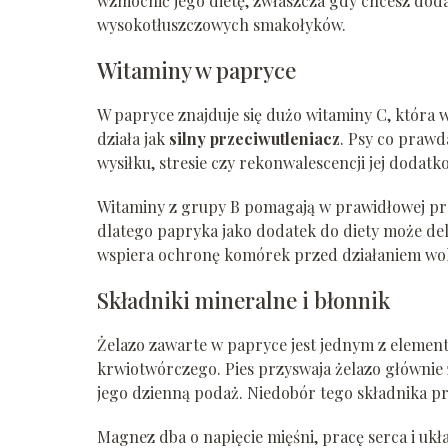
wzmocnić jego dietę, zwłaszcza gdy chcesz dod
wysokotłuszczowych smakołyków.
Witaminy w papryce
W papryce znajduje się dużo witaminy C, która w
działa jak
silny przeciwutleniacz
. Psy co prawd
wysiłku, stresie czy rekonwalescencji jej dodat
Witaminy z grupy B pomagają w prawidłowej prac
dlatego papryka jako dodatek do diety może del
wspiera ochronę komórek przed działaniem woln
Składniki mineralne i błonnik
Żelazo zawarte w papryce jest jednym z eleme
krwiotwórczego. Pies przyswaja żelazo głównie 
jego dzienną podaż. Niedobór tego składnika pr
Magnez dba o napięcie mięśni, pracę serca i uk