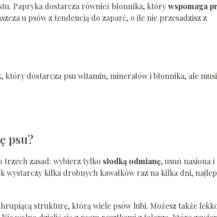
stu. Papryka dostarcza również błonnika, który
wspomaga p
cza u psów z tendencją do zaparć, o ile nie przesadzisz z
 który dostarcza psu witamin, minerałów i błonnika, ale musi
ę psu?
 trzech zasad: wybierz tylko
słodką odmianę
, usuń nasiona i
ek wystarczy kilka drobnych kawałków raz na kilka dni, najlep
rupiącą strukturę, którą wiele psów lubi. Możesz także lekko