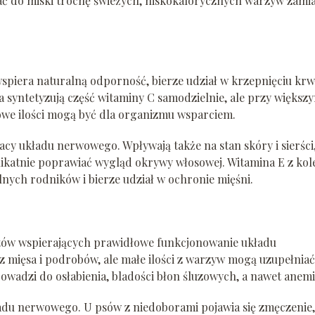
ać do miski trochę świeżych, niskokalorycznych warzyw zamia
spiera naturalną odporność, bierze udział w krzepnięciu krwi
a syntetyzują część witaminy C samodzielnie, ale przy większ
kowe ilości mogą być dla organizmu wsparciem.
y układu nerwowego. Wpływają także na stan skóry i sierści
ikatnie poprawiać wygląd okrywy włosowej. Witamina E z kol
ych rodników i bierze udział w ochronie mięśni.
ntów wspierających prawidłowe funkcjonowanie układu
z mięsa i podrobów, ale małe ilości z warzyw mogą uzupełniać
owadzi do osłabienia, bladości błon śluzowych, a nawet anemi
ładu nerwowego. U psów z niedoborami pojawia się zmęczenie,