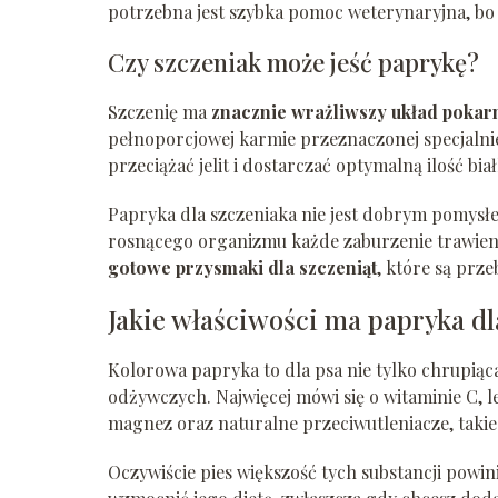
potrzebna jest szybka pomoc weterynaryjna, bo 
Czy szczeniak może jeść paprykę?
Szczenię ma
znacznie wrażliwszy układ poka
pełnoporcjowej karmie przeznaczonej specjalni
przeciążać jelit i dostarczać optymalną ilość bia
Papryka dla szczeniaka nie jest dobrym pomysłe
rosnącego organizmu każde zaburzenie trawienia
gotowe przysmaki dla szczeniąt
, które są prz
Jakie właściwości ma papryka dl
Kolorowa papryka to dla psa nie tylko chrupiąc
odżywczych. Najwięcej mówi się o witaminie C, l
magnez oraz naturalne przeciwutleniacze, takie
Oczywiście pies większość tych substancji powi