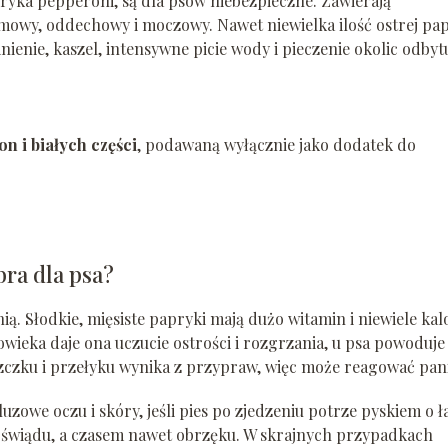
apryka pepperoni, są dla psów niebezpieczne. Zawierają
rmowy, oddechowy i moczowy. Nawet niewielka ilość ostrej pa
enie, kaszel, intensywne picie wody i pieczenie okolic odbyt
n i białych części
, podawaną wyłącznie jako dodatek do
bra dla psa?
. Słodkie, mięsiste papryki mają dużo witamin i niewiele kalo
łowieka daje ona uczucie ostrości i rozgrzania, u psa powoduje
yszczku i przełyku wynika z przypraw, więc może reagować pan
zowe oczu i skóry, jeśli pies po zjedzeniu potrze pyskiem o ł
 świądu, a czasem nawet obrzęku. W skrajnych przypadkach