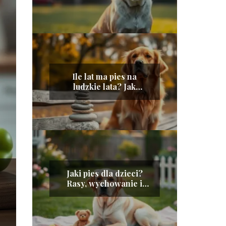
Ile lat ma pies na
ludzkie lata? Jak
obliczyć wiek psa
Jaki pies dla dzieci?
Rasy, wychowanie i
bezpieczeństwo