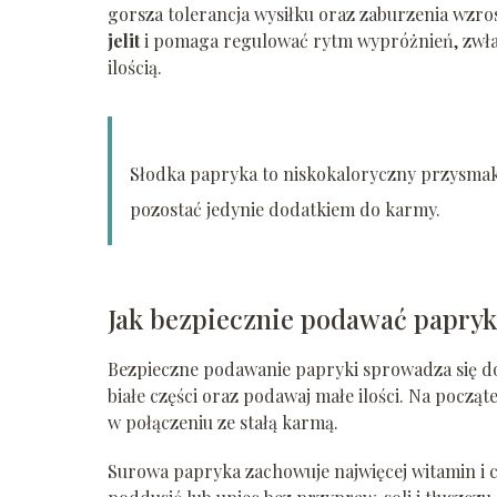
gorsza tolerancja wysiłku oraz zaburzenia wzro
jelit
i pomaga regulować rytm wypróżnień, zwłasz
ilością.
Słodka papryka to niskokaloryczny przysmak,
pozostać jedynie dodatkiem do karmy.
Jak bezpiecznie podawać papryk
Bezpieczne podawanie papryki sprowadza się do
białe części oraz podawaj małe ilości. Na począt
w połączeniu ze stałą karmą.
Surowa papryka zachowuje najwięcej witamin i ch