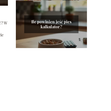
Ile powinien jeść pies
ć? W
kalkulator?
ie