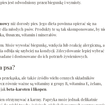
pies jest odwodniony przez biegunkę i wymioty.
rmowy
niż dorosły pies. Jego dieta powinna opierać się na
e dla młodych psów. Produkty te są tak skomponowane, by ni
łka, tłuszczu, witamin i minerałów.
m. Może wywołać biegunkę, wzdęcia lub reakcję alergiczną, a
 odbija się szybciej na kondycji. Zdecydowanie lepiej wybrać
ebadane i dostosowane do ich potrzeb żywieniowych.
a psa?
a przekąska, ale także źródło wielu cennych składników
ecz równie ważne są witaminy z grupy B, witamina E, żelazo,
 jak
beta-karoten i likopen
.
nien otrzymywać z karmy. Papryka może jednak delikatnie