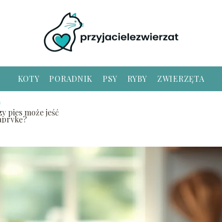
KOTY
PORADNIK
PSY
RYBY
ZWIERZĘTA
zy pies może jeść
aprykę?