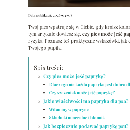
Data publikacji: 2026-04-08
Twój pies wpatruje się w Ciebie, gdy kroisz kolo
tym artykule dowiesz się,
czy pies może jeść pa
ryzyka. Poznasz też praktyczne wskazówki, jak c
Twojego pupila.
Spis treści:
Czy pies może jeść paprykę?
Dlaczego nie każda papryka jest dobra d
Czy szczeniak może jeść paprykę?
Jakie właściwości ma papryka dla psa?
Witaminy w papryce
Składniki mineralne i błonnik
Jak bezpiecznie podawać paprykę psu?