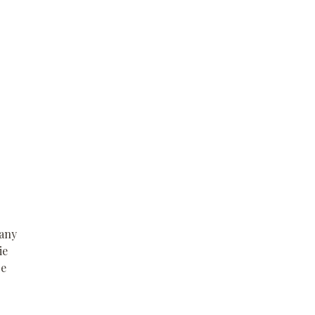
iany
ie
je