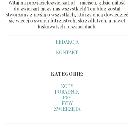
Witaj na przyjacielezwierzat.pl – miejscu, gdzie miłość
do zwierząt łączy nas wszystkich! Ten blog został
stworzony z myślą o wszystkich, którzy chcą dowiedzieć
się więcej o swoich futrzastych, skrzydlatych, a nawet
łuskowatych przyjaciołach.
REDAKCJA
KONTAKT
KATEGORIE:
KOTY
PORADNIK
PSY
RYBY
ZWIERZĘTA