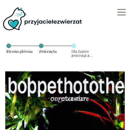
Strona główna
Zwierzęta
Dla fanów
zwierząt z
charakterem –
zwierzęta
domowe do
terrarium