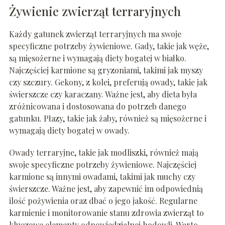
Żywienie zwierząt terraryjnych
Każdy gatunek zwierząt terraryjnych ma swoje
specyficzne potrzeby żywieniowe. Gady, takie jak węże,
są mięsożerne i wymagają diety bogatej w białko.
Najczęściej karmione są gryzoniami, takimi jak myszy
czy szczury. Gekony, z kolei, preferują owady, takie jak
świerszcze czy karaczany. Ważne jest, aby dieta była
zróżnicowana i dostosowana do potrzeb danego
gatunku. Płazy, takie jak żaby, również są mięsożerne i
wymagają diety bogatej w owady.
Owady terraryjne, takie jak modliszki, również mają
swoje specyficzne potrzeby żywieniowe. Najczęściej
karmione są innymi owadami, takimi jak muchy czy
świerszcze. Ważne jest, aby zapewnić im odpowiednią
ilość pożywienia oraz dbać o jego jakość. Regularne
karmienie i monitorowanie stanu zdrowia zwierząt to
kluczowe elementy odpowiedzialnej hodowli. Warto