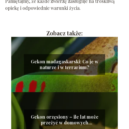
Pamiętajmy, że każde zwierzę zasługuje na troskliwą
opiekę i odpowiednie warunki życia.
Zobacz także:
Gekon madagaskarski: Co je w
naturze i w terrarium?
Gekon orzęsiony – ile lat może
przeżyć w domowych
warunkach?