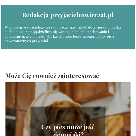
Redakcja przyjacielezwierzat.pl
W redakcji przyjacielezwierzat.pl łączy nas miłość do zwierząt i troska
o ich dobro. Z pasją dzielimy się wiedzą o opiece, zachowaniu i
codziennym życiu pupili, aby każdy mógł lepiej zrozumieć swoich
czworonożnych przyjaciół.
Może Cię również zainteresować
Czy pies może jeść
ziemniaki?