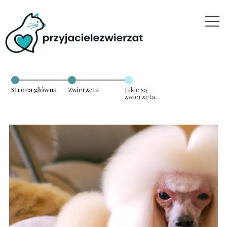
Strona główna
Zwierzęta
Jakie są
zwierzęta
domowe dla
alergików?