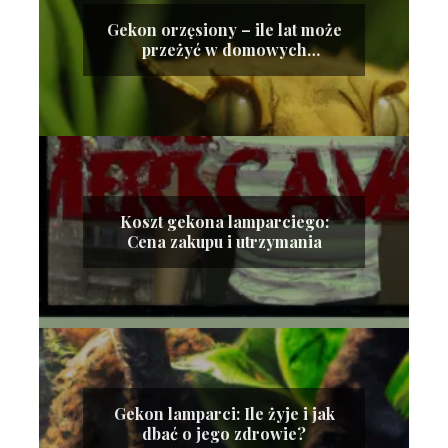
Gekon orzęsiony – ile lat może
przeżyć w domowych
warunkach?
Koszt gekona lamparciego:
Cena zakupu i utrzymania
Gekon lamparci: Ile żyje i jak
dbać o jego zdrowie?