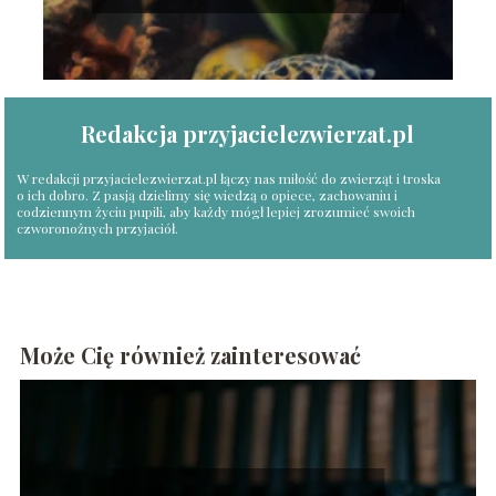
Redakcja przyjacielezwierzat.pl
W redakcji przyjacielezwierzat.pl łączy nas miłość do zwierząt i troska
o ich dobro. Z pasją dzielimy się wiedzą o opiece, zachowaniu i
codziennym życiu pupili, aby każdy mógł lepiej zrozumieć swoich
czworonożnych przyjaciół.
Może Cię również zainteresować