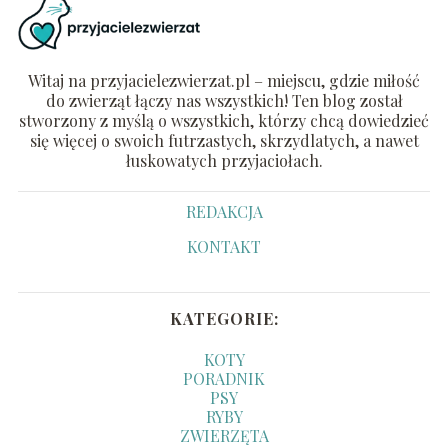
Witaj na przyjacielezwierzat.pl – miejscu, gdzie miłość
do zwierząt łączy nas wszystkich! Ten blog został
stworzony z myślą o wszystkich, którzy chcą dowiedzieć
się więcej o swoich futrzastych, skrzydlatych, a nawet
łuskowatych przyjaciołach.
REDAKCJA
KONTAKT
KATEGORIE:
KOTY
PORADNIK
PSY
RYBY
ZWIERZĘTA