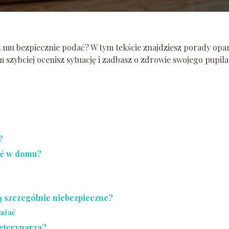
sz mu bezpiecznie podać? W tym tekście znajdziesz porady opa
 szybciej ocenisz sytuację i zadbasz o zdrowie swojego pupila
?
ać w domu?
ą szczególnie niebezpieczne?
ważać
weterynarza?