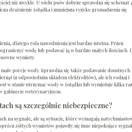
ęściej niż zwykle. U wielu psów dobrze sprawdza się schemat 
icza drażnienie żołądka i zmniejsza ryzyko gromadzenia się
nia, dlatego rola nawodnienia jest bardzo istotna. Przez
 ograniczyć wodę lub podawać ją w bardzo małych ilościach. 
onowne wymioty.
 małe porcje wody. Sprawdza się także podawanie doustnych
ząt (z odpowiednim składem elektrolitów), ale ich rodzaj i
e jest w stanie utrzymać wody w żołądku lub wymiotuje kilka ra
w gabinecie weterynaryjnym.
tach są szczególnie niebezpieczne?
ek na sygnale, ale są sytuacje, które wymagają natychmiast
oprócz żółtych wymiotów pojawiły się inne niepokojące sygnał