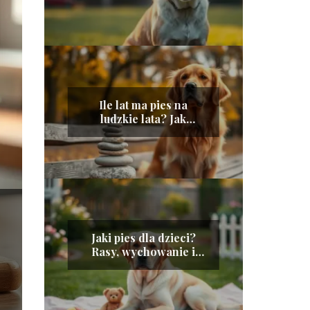
Ile lat ma pies na
ludzkie lata? Jak
obliczyć wiek psa
Jaki pies dla dzieci?
Rasy, wychowanie i
bezpieczeństwo