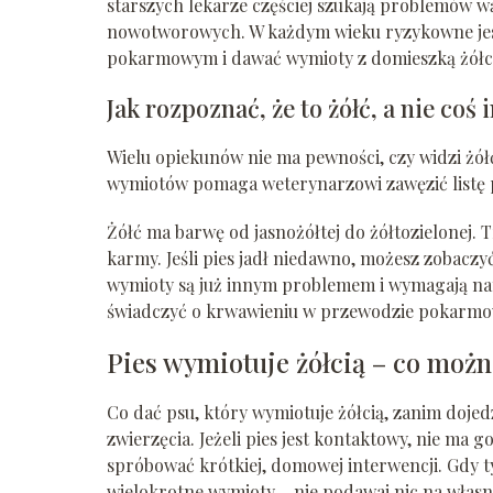
starszych lekarze częściej szukają problemów wą
nowotworowych. W każdym wieku ryzykowne jest
pokarmowym i dawać wymioty z domieszką żółc
Jak rozpoznać, że to żółć, a nie coś
Wielu opiekunów nie ma pewności, czy widzi żół
wymiotów pomaga weterynarzowi zawęzić listę p
Żółć ma barwę od jasnożółtej do żółtozielonej. 
karmy. Jeśli pies jadł niedawno, możesz zobaczy
wymioty są już innym problemem i wymagają naty
świadczyć o krwawieniu w przewodzie pokarm
Pies wymiotuje żółcią – co moż
Co dać psu, który wymiotuje żółcią, zanim doje
zwierzęcia. Jeżeli pies jest kontaktowy, nie ma
spróbować krótkiej, domowej interwencji. Gdy ty
wielokrotne wymioty – nie podawaj nic na własn