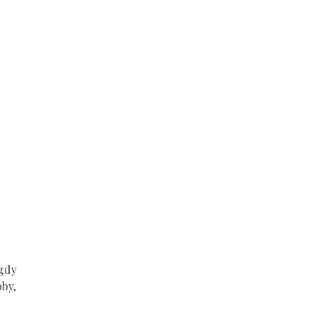
 gdy
by,