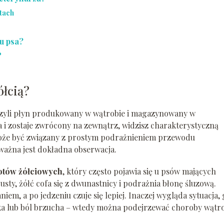
tach
u psa?
?
ółcią?
czyli płyn produkowany w wątrobie i magazynowany w
 i zostaje zwrócony na zewnątrz, widzisz charakterystyczną
w może być związany z prostym podrażnieniem przewodu
ażna jest dokładna obserwacja.
otów żółciowych
, który często pojawia się u psów mających
usty, żółć cofa się z dwunastnicy i podrażnia błonę śluzową.
em, a po jedzeniu czuje się lepiej. Inaczej wygląda sytuacja,
ka lub ból brzucha – wtedy można podejrzewać choroby wątro