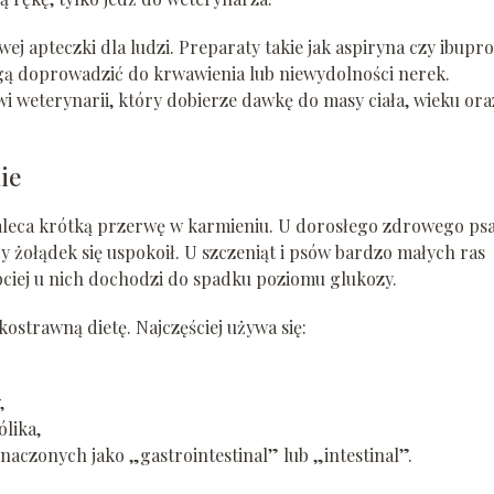
wej apteczki dla ludzi. Preparaty takie jak aspiryna czy ibupr
gą doprowadzić do krwawienia lub niewydolności nerek.
 weterynarii, który dobierze dawkę do masy ciała, wieku ora
ie
aleca krótką przerwę w karmieniu. U dorosłego zdrowego ps
żołądek się uspokoił. U szczeniąt i psów bardzo małych ras
ybciej u nich dochodzi do spadku poziomu glukozy.
strawną dietę. Najczęściej używa się:
,
lika,
aczonych jako „gastrointestinal” lub „intestinal”.