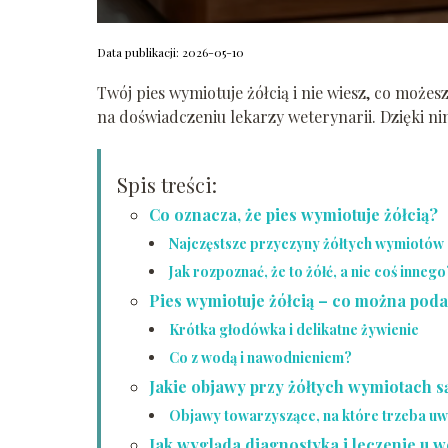
Data publikacji: 2026-05-10
Twój pies wymiotuje żółcią i nie wiesz, co może
na doświadczeniu lekarzy weterynarii. Dzięki nim
Spis treści:
Co oznacza, że pies wymiotuje żółcią?
Najczęstsze przyczyny żółtych wymiotów
Jak rozpoznać, że to żółć, a nie coś innego
Pies wymiotuje żółcią – co można pod
Krótka głodówka i delikatne żywienie
Co z wodą i nawodnieniem?
Jakie objawy przy żółtych wymiotach s
Objawy towarzyszące, na które trzeba u
Jak wygląda diagnostyka i leczenie u 