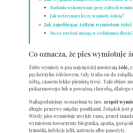
Badania wykonywane przy żółtych wymio
Jak weterynarz leczy wymioty żółcią?
Jak zapobiegać żółtym wymiotom żółci 
Na co zwrócić uwagę w codziennej diecie
Co oznacza, że pies wymiotuje ż
Żółte wymioty u psa najczęściej zawierają
żółć
, 
pęcherzyku żółciowym. Gdy trafia on do żołądka
żółtą, czasem lekko pienistą treść. Taki obja
pokarmowego lub z poważną chorobą, dlatego w
Najłagodniejszy scenariusz to tzw.
zespół wymi
długie przerwy między posiłkami. Żołądek jest p
Wtedy pies wymiotuje zwykle rano, przed śniadani
wymiotom towarzyszy biegunka, apatia, gorącz
trzustki, infekcje jelit, zatrucia albo pasożyty.