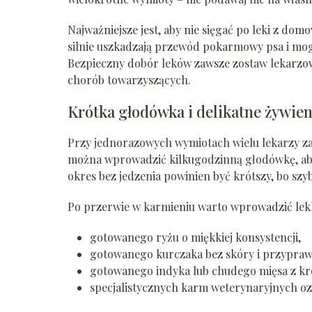
Najważniejsze jest, aby nie sięgać po leki z domo
silnie uszkadzają przewód pokarmowy psa i mo
Bezpieczny dobór leków zawsze zostaw lekarzowi
chorób towarzyszących.
Krótka głodówka i delikatne żywien
Przy jednorazowych wymiotach wielu lekarzy z
można wprowadzić kilkugodzinną głodówkę, aby 
okres bez jedzenia powinien być krótszy, bo sz
Po przerwie w karmieniu warto wprowadzić lekko
gotowanego ryżu o miękkiej konsystencji,
gotowanego kurczaka bez skóry i przypraw
gotowanego indyka lub chudego mięsa z kró
specjalistycznych karm weterynaryjnych ozn