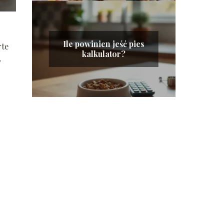
Ile powinien jeść pies
rte
kalkulator?
.