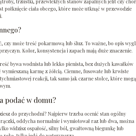
troby, trzustki, przewlekłych stanów zapalnych jelit czy cho
 połknięcie ciała obcego, które może utknąć w przewodzie
i.
 innego?
ć, czy może treść pokarmową lub śluz. To ważne, bo opis wyg
rzyczyn. Kolor, konsystencja i zapach mają duże znaczenie.
Treść bywa wodnista lub lekko pienista, bez dużych kawałków
ć wymieszaną karmę z żółcią. Ciemne, fusowate lub krwiste
chmiastowej reakcji, tak samo jak czarne stolce, które mogą
owym.
na podać w domu?
dziesz do przychodni? Najpierw trzeba ocenić stan ogólny
 gorączki, oddycha normalnie i wymiotował raz lub dwa, można
lko widzisz ospałość, silny ból, gwałtowną biegunkę lub
ą rękę, tylko jedź do weterynarza.