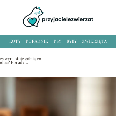
KOTY
PORADNIK
PSY
RYBY
ZWIERZĘTA
es wymiotuje żółcią co
odać? Porady
eterynarza