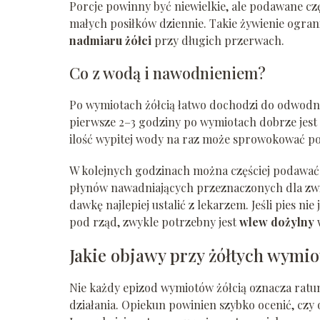
Porcje powinny być niewielkie, ale podawane cz
małych posiłków dziennie. Takie żywienie ogran
nadmiaru żółci
przy długich przerwach.
Co z wodą i nawodnieniem?
Po wymiotach żółcią łatwo dochodzi do odwodnie
pierwsze 2–3 godziny po wymiotach dobrze jest
ilość wypitej wody na raz może sprowokować p
W kolejnych godzinach można częściej podawać
płynów nawadniających przeznaczonych dla zwier
dawkę najlepiej ustalić z lekarzem. Jeśli pies ni
pod rząd, zwykle potrzebny jest
wlew dożylny
Jakie objawy przy żółtych wymio
Nie każdy epizod wymiotów żółcią oznacza ratun
działania. Opiekun powinien szybko ocenić, czy 