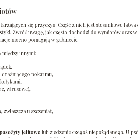
miotów
arzających się przyczyn. Część z nich jest stosunkowo łatwa
tyki. Zwróć uwagę, jak często dochodzi do wymiotów oraz w
ormacje mocno pomagają w gabinecie.
 między innymi:
łądek,
ego drażniącego pokarmu,
kołykami,
e, wirusowe),
zwłaszcza u szczeniąt,
pasożyty jelitowe
lub zjedzenie czegoś niepożądanego. U ps