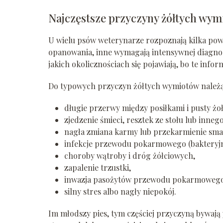
Najczęstsze przyczyny żółtych wy
U wielu psów weterynarze rozpoznają kilka powt
opanowania, inne wymagają intensywnej diagnos
jakich okolicznościach się pojawiają, bo te inf
Do typowych przyczyn żółtych wymiotów należą
długie przerwy między posiłkami i pusty żo
zjedzenie śmieci, resztek ze stołu lub inn
nagła zmiana karmy lub przekarmienie sma
infekcje przewodu pokarmowego (bakteryjn
choroby wątroby i dróg żółciowych,
zapalenie trzustki,
inwazja pasożytów przewodu pokarmowego, 
silny stres albo nagły niepokój.
Im młodszy pies, tym częściej przyczyną bywają